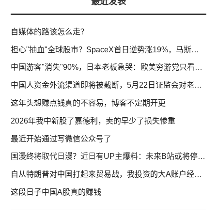
最近发表
自媒体的路该怎么走？
担心"抽血"全球股市？SpaceX首日逆势涨19%，马斯克万亿身家稳了
中国游客"消失"90%，日本老板急哭：欧美穷游党只看不买
中国人资金外流渠道即将被截断，5月22日证监会对老虎证券、富途证券、长桥证券重罚的背后
这年头想赚点钱真的不容易，博客不定期开更
2026年我中新股了嘉德利，卖的早少了损失惨重
最近开始通过写微信公众号了
国漫终将取代日漫？近日有UP主爆料：未来B站或将停止购买日本新番，这会给喜欢看动画小朋友们带来哪些问题
自从特朗普对中国打起来贸易战，我投资的大A账户经历了从亏损到盈利再到赚钱
这段日子中国A股真的赚钱